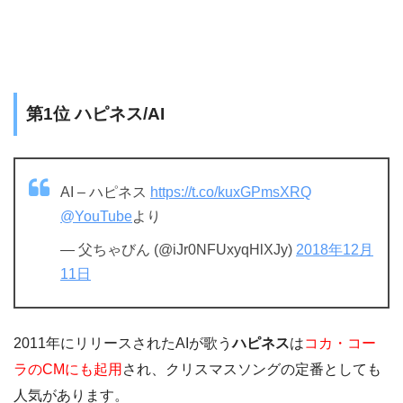
第1位 ハピネス/AI
AI – ハピネス
https://t.co/kuxGPmsXRQ
@YouTube
より
— 父ちゃびん (@iJr0NFUxyqHlXJy)
2018年12月
11日
2011年にリリースされたAIが歌う
ハピネス
は
コカ・コー
ラのCMにも起用
され、クリスマスソングの定番としても
人気があります。