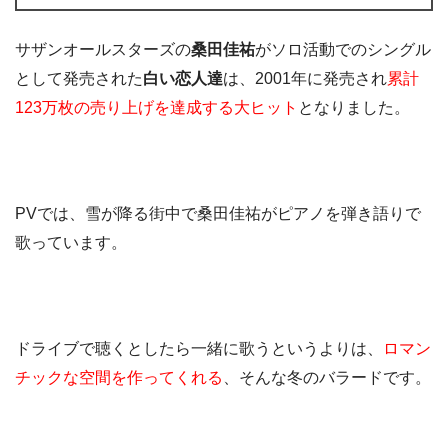
サザンオールスターズの
桑田佳祐
がソロ活動でのシングル
として発売された
白い恋人達
は、2001年に発売され
累計
123万枚の売り上げを達成する大ヒット
となりました。
PVでは、雪が降る街中で桑田佳祐がピアノを弾き語りで
歌っています。
ドライブで聴くとしたら一緒に歌うというよりは、
ロマン
チックな空間を作ってくれる
、そんな冬のバラードです。