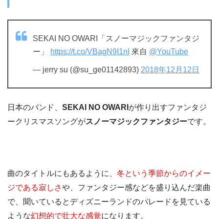
SEKAI NO OWARI「スノーマジックファンタジ
ー」
https://t.co/VBagN9I1nI
來自
@YouTube
— jerry su (@su_ge01142893)
2018年12月12日
日本のバンド、
SEKAI NO OWARI
が作り出すファンタジ
ークリスマスソングが
スノーマジックファンタジー
です。
曲のタイトルにもあるように、
冬という季節からのイメー
ジである寂しさ
や、ファンタジー感などを盛り込んだ楽曲
で、聞いているとディズニーランドのパレードを見ている
ような
幻想的で壮大な感覚
になります。