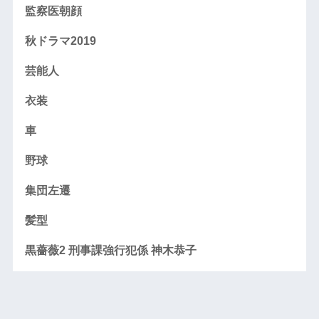
監察医朝顔
秋ドラマ2019
芸能人
衣装
車
野球
集団左遷
髪型
黒薔薇2 刑事課強行犯係 神木恭子