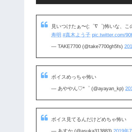
見いつけたぁ〜(;゜∇゜)怖いな、こ
寿明
#真木よう子
pic.twitter.com/
— TAKE7700 (@take7700gh5fs)
20
ボイスめっちゃ怖い
— あややん♡*゜ (@ayayan_kp)
20
ボイス見てるんだけどめちゃ怖い
— あすか (@asuka313883)
2019年