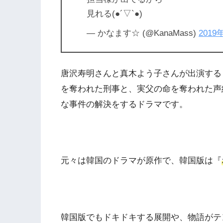
見れる(●︎´▽︎`●︎)
— かなます☆ (@KanaMass)
2019
唐沢寿明さんと真木よう子さんが出演する
を奪われた刑事と、実父の命を奪われた声
な事件の解決をするドラマです。
元々は韓国のドラマが原作で、韓国版は『
韓国版でもドキドキする展開や、物語がテ