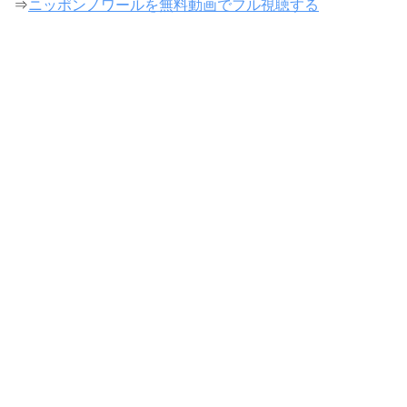
⇒
ニッポンノワールを無料動画でフル視聴する