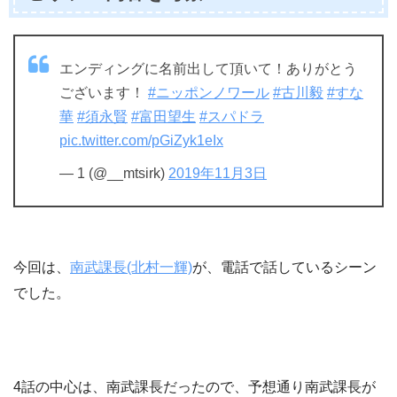
エンディングに名前出して頂いて！ありがとう
ございます！
#ニッポンノワール
#古川毅
#すな
華
#須永賢
#富田望生
#スパドラ
pic.twitter.com/pGiZyk1eIx
— 1 (@__mtsirk)
2019年11月3日
今回は、
南武課長(北村一輝)
が、電話で話しているシーン
でした。
4話の中心は、南武課長だったので、予想通り南武課長が