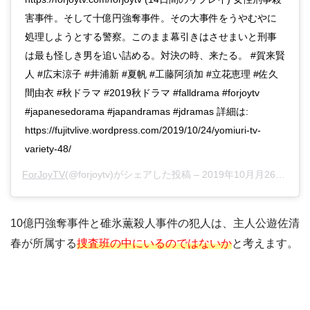
害事件。そして十億円強奪事件。その大事件をうやむやに
処理しようとする警察。このまま幕引きはさせまいと刑事
は最も怪しき男を追い詰める。対決の時、来たる。 #賀来賢
人 #広末涼子 #井浦新 #夏帆 #工藤阿須加 #立花恵理 #佐久
間由衣 #秋ドラマ #2019秋ドラマ #falldrama #forjoytv
#japanesedorama #japandramas #jdramas 詳細は:
https://fujitvlive.wordpress.com/2019/10/24/yomiuri-tv-
variety-48/
ForJoyTV
(@forjoytv)がシェアした投稿 –
2019年10月月26日午前3時43分PDT
10億円強奪事件と碓氷薫殺人事件の犯人は、主人公遊佐清
春が所属する
捜査班の中にいるのではないか
と考えます。