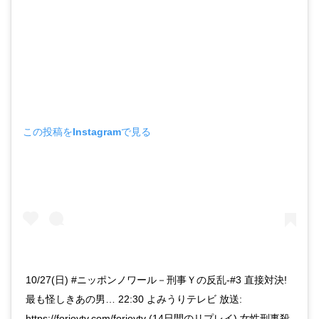
この投稿をInstagramで見る
10/27(日) #ニッポンノワール－刑事Ｙの反乱-#3 直接対決!
最も怪しきあの男… 22:30 よみうりテレビ 放送:
https://forjoytv.com/forjoytv (14日間のリプレイ) 女性刑事殺