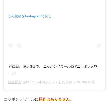
この投稿をInstagramで見る
宣伝日。 あと3日で、 ニッポンノワール👍 #ニッポンノワ
ール
賀来賢人
(@kento_kaku)がシェアした投稿 –
2019年10月月9日午後9時27分PDT
ニッポンノワールに
原作はありません
。