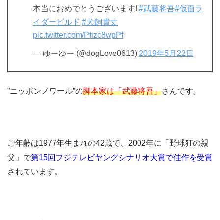
本当におめでとうございます!!
#武藤将吾
#仮面ラ
イダービルド
#犬飼貴丈
pic.twitter.com/Pfizc8wpPf
— ゆーゆー (@dogLove0613)
2019年5月22日
”ニッポンノワール”の
脚本家は「武藤将吾」
さんです。
ご年齢は1977年生まれの42歳で、2002年に「野球狂の親
父」で
第15回フジテレビヤングシナリオ大賞で佳作を受賞
されています。