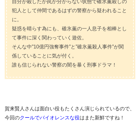
自分が殺したか罠か分からない状態で碓氷薫殺しの
犯人として仲間であるはずの警察から疑われること
に。
疑惑を晴らす為にも、碓氷薫の一人息子を相棒とし
て事件に深く関わっていく遊佐。
そんな中”10億円強奪事件”と”碓氷薫殺人事件”が関
係していることに気が付く。
誰も信じられない警察の闇を暴く刑事ドラマ！
賀来賢人さんは面白い役もたくさん演じられているので、
今回の
クールでバイオレンスな役
はまた新鮮ですね！