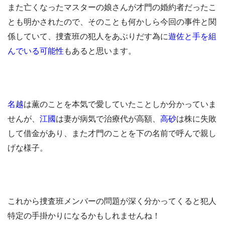
また亡くなったマスターの娘さんが才門の婚約者だったこ
とも明かされたので、そのことも何かしら今回の事件と関
係していて、捜査班の犯人をあぶりだす為に
遊佐と手を組
んでいる可能性
もあると思います。
名越
は薫のことを本気で愛していたことしか分かっていま
せんが、
江國
は妻が病気で治療代が高額、
高砂
は株に失敗
して借金があり、また才門のことを下の名前で呼んで親し
げな様子。
これから捜査班メンバーの問題が深く分かってくると犯人
特定の手掛かりになるかもしれませんね！