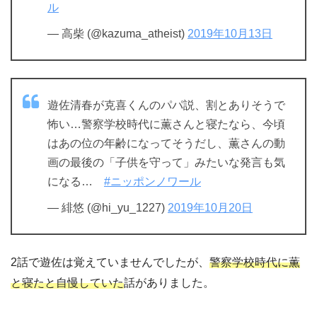
ル
— 高柴 (@kazuma_atheist)
2019年10月13日
遊佐清春が克喜くんのパパ説、割とありそうで
怖い…警察学校時代に薫さんと寝たなら、今頃
はあの位の年齢になってそうだし、薫さんの動
画の最後の「子供を守って」みたいな発言も気
になる…
#ニッポンノワール
— 緋悠 (@hi_yu_1227)
2019年10月20日
2話で遊佐は覚えていませんでしたが、
警察学校時代に薫
と寝たと自慢していた
話がありました。