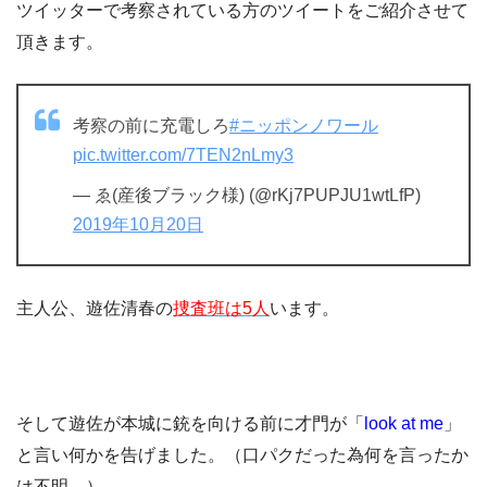
ツイッターで考察されている方のツイートをご紹介させて
頂きます。
考察の前に充電しろ
#ニッポンノワール
pic.twitter.com/7TEN2nLmy3
— ゑ(産後ブラック様) (@rKj7PUPJU1wtLfP)
2019年10月20日
主人公、遊佐清春の
捜査班は5人
います。
そして遊佐が本城に銃を向ける前に才門が「
look at me
」
と言い何かを告げました。（口パクだった為何を言ったか
は不明。）