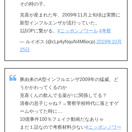
その時の子。
克喜が産まれた年、2009年11月上旬頃は実際に
新型インフルエンザが流行っていた。
1話OPに繋がる。
#ニッポンノワール
#考察
— ルイボス (@cLp4yNquN4M6ocp)
2019年10月
25日
豚由来のA型インフルエンザ2009年の猛威、ど
うかかわってくるのか
克喜くんの飲んでる薬が↑に関係してる？
清春の息子じゃね？→警察学校時代に落とすゲ
ームやってた時に…
10億事件100％フェイク動画だなありゃ
まだ１話なので考察材料少ない
#ニッポンノワー