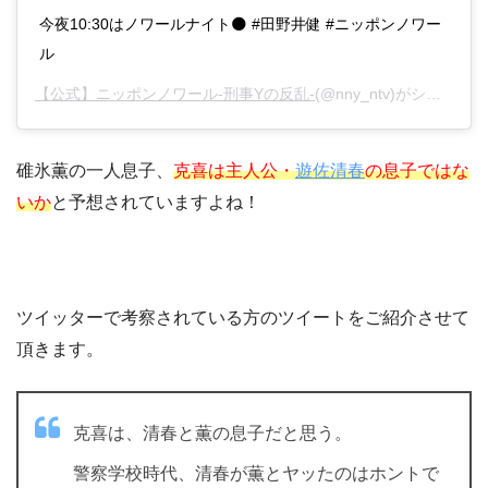
今夜10:30はノワールナイト🌑 #田野井健 #ニッポンノワー
ル
【公式】ニッポンノワール-刑事Yの反乱-
(@nny_ntv)がシェアした投稿 –
碓氷薫の一人息子、
克喜は主人公・
遊佐清春
の息子ではな
いか
と予想されていますよね！
ツイッターで考察されている方のツイートをご紹介させて
頂きます。
克喜は、清春と薫の息子だと思う。
警察学校時代、清春が薫とヤッたのはホントで