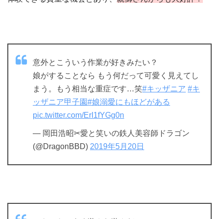
意外とこういう作業が好きみたい？
娘がすることなら もう何だって可愛く見えてし
まう。もう相当な重症です…笑
#キッザニア
#キ
ッザニア甲子園
#娘溺愛にもほどがある
pic.twitter.com/ErI1fYGg0n
— 岡田浩昭✂︎愛と笑いの鉄人美容師ドラゴン
(@DragonBBD)
2019年5月20日