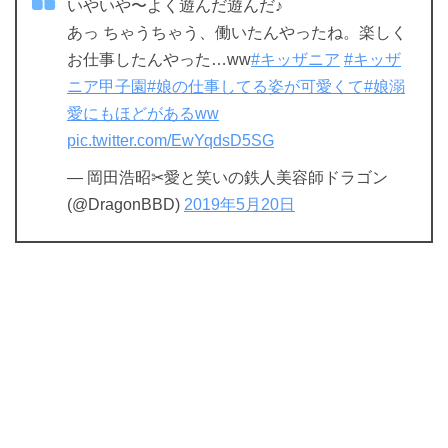
いやいや〜よく遊んだ遊んだ♪
あっ ちゃうちゃう、働いたんやったね。楽しく
お仕事したんやった…ww
#キッザニア
#キッザ
ニア甲子園
#娘の仕事してる姿が可愛くて
#娘溺
愛にもほどがあるww
pic.twitter.com/EwYqdsD5SG
— 岡田浩昭✂︎愛と笑いの鉄人美容師ドラゴン
(@DragonBBD)
2019年5月20日