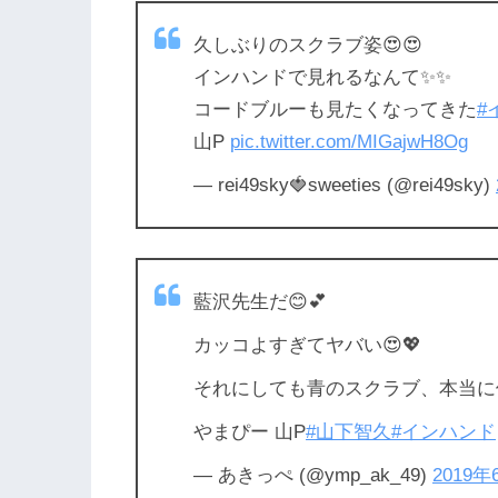
久しぶりのスクラブ姿😍😍
インハンドで見れるなんて✨✨
コードブルーも見たくなってきた
#
山P
pic.twitter.com/MIGajwH8Og
— rei49sky🍓sweeties (@rei49sky)
藍沢先生だ😊💕
カッコよすぎてヤバい😍💖
それにしても青のスクラブ、本当に
やまぴー 山P
#山下智久
#インハンド
— あきっぺ (@ymp_ak_49)
2019年