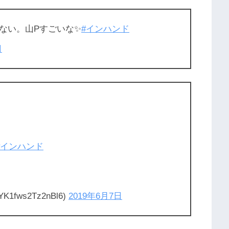
ない。山Pすごいな✨
#インハンド
日
#インハンド
K1fws2Tz2nBl6)
2019年6月7日