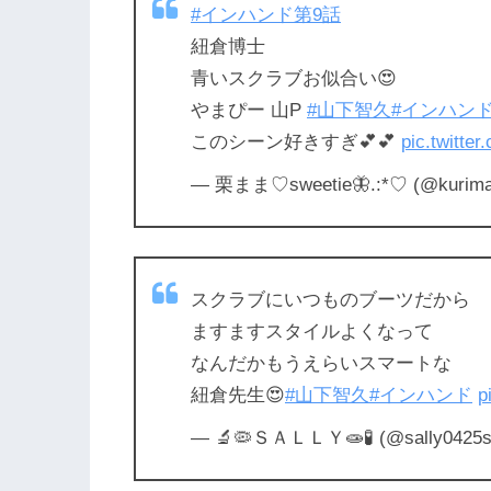
#インハンド第9話
紐倉博士
青いスクラブお似合い😍
やまぴー 山P
#山下智久
#インハン
このシーン好きすぎ💕💕
pic.twitte
— 栗まま♡sweetie🦋.:*♡ (@kurim
スクラブにいつものブーツだから
ますますスタイルよくなって
なんだかもうえらいスマートな
紐倉先生😍
#山下智久
#インハンド
p
— 🔬🦠ＳＡＬＬＹ🧫🧪 (@sally0425s