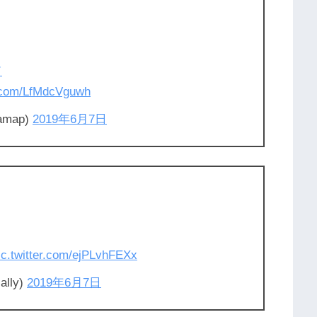
ド
r.com/LfMdcVguwh
amap)
2019年6月7日
ic.twitter.com/ejPLvhFEXx
ally)
2019年6月7日