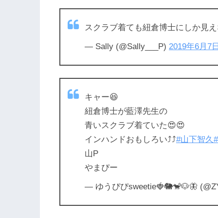
スクラブ着ても紐倉博士にしか見え
— Sally (@Sally___P)
2019年6月7
キャー😆
紐倉博士が藍澤先生の
青いスクラブ着ていた😍😍
インハンドおもしろい⤴⤴
#山下智久
山P
やまぴー
— ゆうぴぴsweetie🍓🐘🐒🐶🦋 (@ZY