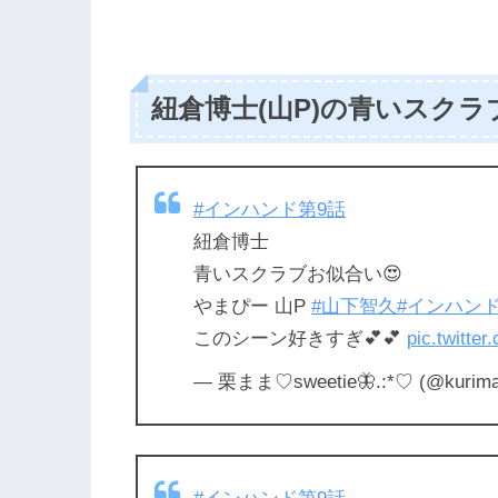
紐倉博士(山P)の青いスク
#インハンド第9話
紐倉博士
青いスクラブお似合い😍
やまぴー 山P
#山下智久
#インハン
このシーン好きすぎ💕💕
pic.twitte
— 栗まま♡sweetie🦋.:*♡ (@kurim