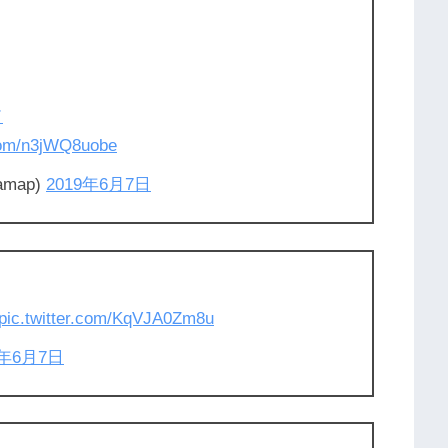
ド
.com/n3jWQ8uobe
amap)
2019年6月7日
pic.twitter.com/KqVJA0Zm8u
9年6月7日