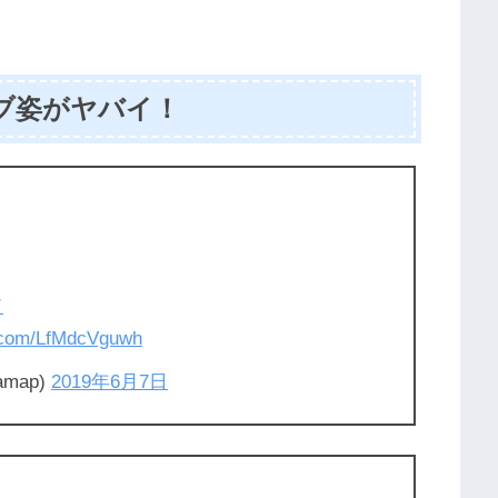
ラブ姿がヤバイ！
ド
r.com/LfMdcVguwh
amap)
2019年6月7日