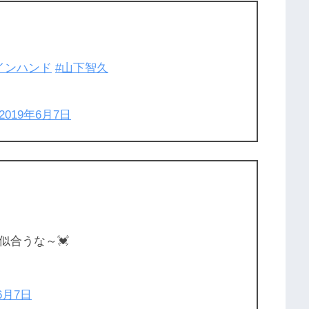
インハンド
#山下智久
2019年6月7日
似合うな～💓
6月7日