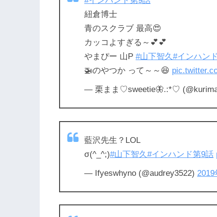
#インハンド第9話
紐倉博士
青のスクラブ 最高😍
カッコよすぎる～💕💕
やまぴー 山P
#山下智久
#インハン
🚁のやつか って～～😆
pic.twitter
— 栗まま♡sweetie🦋.:*♡ (@kurim
藍沢先生？LOL
σ(^_^;)
#山下智久
#インハンド第9話
— Ifyeswhyno (@audrey3522)
201