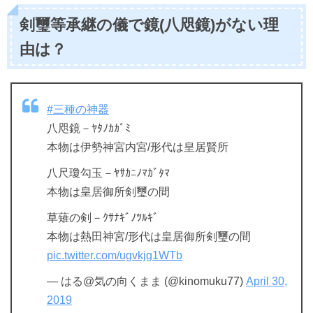
剣璽等承継の儀で鏡(八咫鏡)がない理
由は？
#三種の神器
八咫鏡－ﾔﾀﾉｶｶﾞﾐ
本物は伊勢神宮内宮/形代は皇居賢所
八尺瓊勾玉－ﾔｻｶﾆﾉﾏｶﾞﾀﾏ
本物は皇居御所剣璽の間
草薙の剣－ｸｻﾅｷﾞﾉﾂﾙｷﾞ
本物は熱田神宮/形代は皇居御所剣璽の間
pic.twitter.com/ugvkjg1WTb
— はる@気の向くまま (@kinomuku77)
April 30,
2019