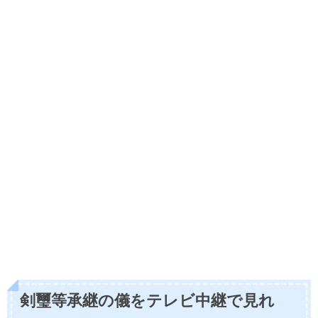
剣璽等承継の儀をテレビ中継で見れ