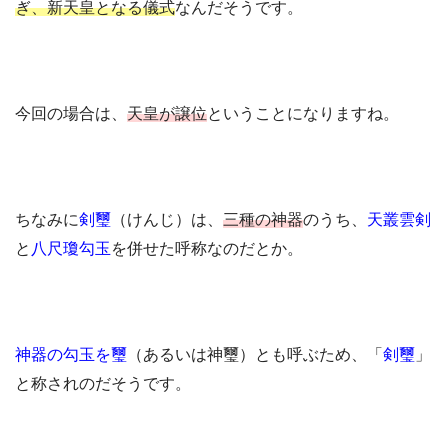
ぎ、新天皇となる儀式
なんだそうです。
今回の場合は、
天皇が譲位
ということになりますね。
ちなみに
剣璽
（けんじ）は、
三種の神器
のうち、
天叢雲剣
と
八尺瓊勾玉
を併せた呼称なのだとか。
神器の勾玉を璽
（あるいは神璽）とも呼ぶため、「
剣璽
」
と称されのだそうです。