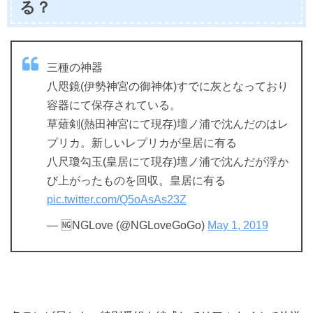
る？
三種の神器
八咫鏡(伊勢神宮の御神体)すでに灰となっており
容器にて保存されている。
草薙剣(熱田神宮にて現存)壇ノ浦で沈んだのはレ
プリカ。新しいレプリカが皇居に有る
八尺瓊勾玉(皇居にて現存)壇ノ浦で沈んだが浮か
び上がったものを回収。皇居に有る
pic.twitter.com/Q5oAsAs23Z
— 🆖NGLove (@NGLoveGoGo)
May 1, 2019