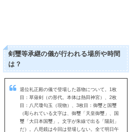
剣璽等承継の儀が行われる場所や時間
は？
退位礼正殿の儀で登場した器物について。1枚
目：草薙剣（の形代。本体は熱田神宮）、2枚
目：八尺瓊勾玉（現物）、3枚目：御璽と国璽
（彫られている文字は、御璽「天皇御璽」、国
璽「大日本国璽」。文字が朱線で出る「陽刻」
だ）。八咫鏡は今回は登場しない。全て明日午