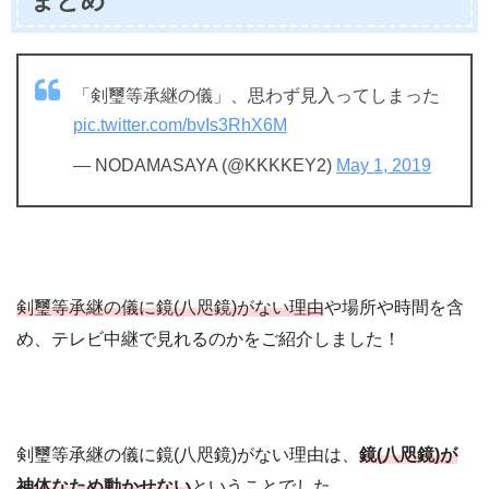
まとめ
「剣璽等承継の儀」、思わず見入ってしまった
pic.twitter.com/bvIs3RhX6M
— NODAMASAYA (@KKKKEY2)
May 1, 2019
剣璽等承継の儀に鏡(八咫鏡)がない理由
や場所や時間を含
め、テレビ中継で見れるのかをご紹介しました！
剣璽等承継の儀に鏡(八咫鏡)がない理由は、
鏡(八咫鏡)が
神体なため動かせない
ということでした。