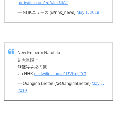
pic.twitter.com/edAJekNlAT
— NHKニュース (@nhk_news)
May 1, 2019
New Emperor Naruhito
新天皇陛下
剣璽等承継の儀
via NHK
pic.twitter.com/a1RVKpjFY3
— Orangina Breton (@OranginaBreton)
May 1,
2019