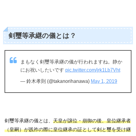
剣璽等承継の儀とは？
まもなく剣璽等承継の儀が行われますね。静か
にお祝いしたいです
pic.twitter.com/jrk1Lb7Vht
— 鈴木孝則 (@takanorihanawa)
May 1, 2019
剣璽等承継の儀とは、
天皇が譲位・崩御の後、皇位継承者
（皇嗣）が践祚の際に皇位継承の証として剣と璽を受け継