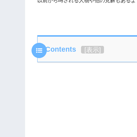
以前から噂される人物や他の見解もあるよ
Contents
[
表示
]