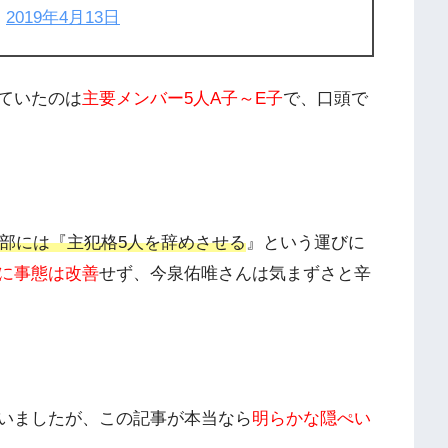
)
2019年4月13日
ていたのは
主要メンバー5人A子～E子
で、口頭で
部には『主犯格5人を辞めさせる
』という運びに
に事態は改善
せず、今泉佑唯さんは気まずさと辛
いましたが、この記事が本当なら
明らかな隠ぺい