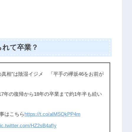
られて卒業？
の真相”は陰湿イジメ 「平手の欅坂46をお前が
17年の復帰から18年の卒業まで約1年半も続い
事はこちら
https://t.co/alMSQkPP4m
ic.twitter.com/HZ2sB4afIy