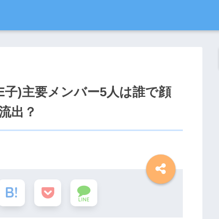
E子)主要メンバー5人は誰で顔
も流出？
LINE