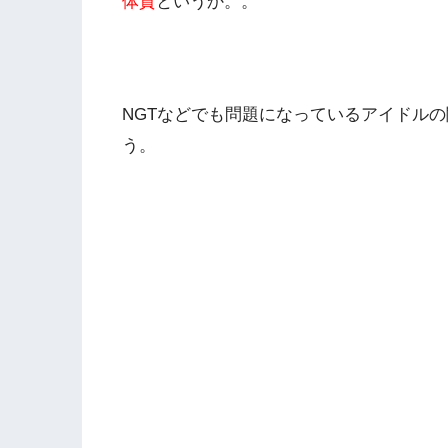
体質
というか。。
NGTなどでも問題になっているアイドル
う。