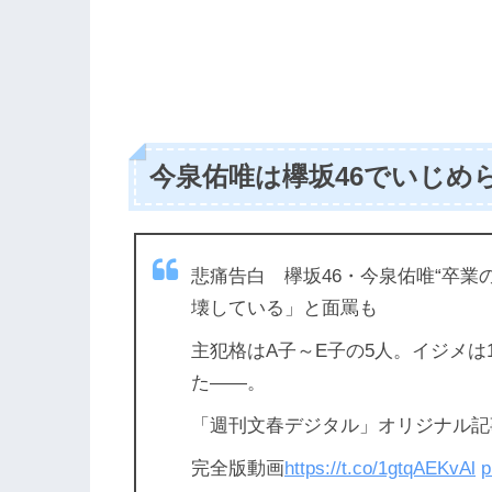
今泉佑唯は欅坂46でいじめ
悲痛告白 欅坂46・今泉佑唯“卒業
壊している」と面罵も
主犯格はA子～E子の5人。イジメは
た――。
「週刊文春デジタル」オリジナル記
完全版動画
https://t.co/1gtqAEKvAl
p