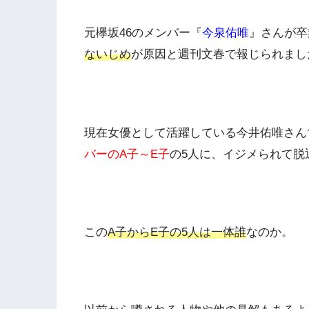
元欅坂46のメンバー『
今泉佑唯
』さんが卒
ないじめ
が原因と週刊文春で報じられまし
現在女優として活躍している今井佑唯さんで
バーのA子～E子
の5人に、イジメられて脱
この
A子からE子の5人は一体誰
なのか。