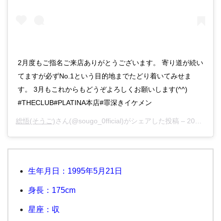
2月度もご指名ご来店ありがとうございます。 寄り道が続い
てますが必ずNo.1という目的地までたどり着いてみせま
す。 3月もこれからもどうぞよろしくお願いします(^^)
#THECLUB#PLATINA本店#罪深きイケメン
総悟(そうご)
さん(@sougo_0fficial)がシェアした投稿 –
2019年 3月月1日午前5時28分PST
生年月日：1995年5月21日
身長：175cm
星座：収