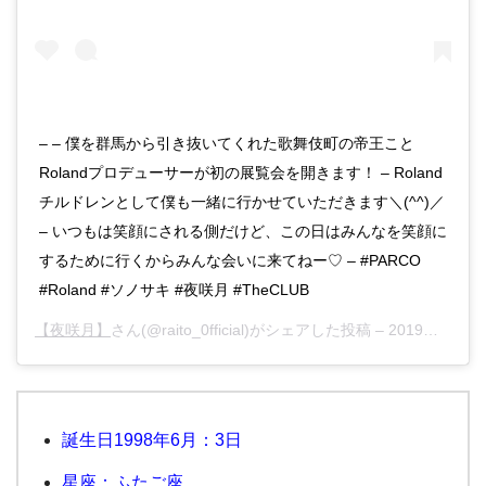
– – 僕を群馬から引き抜いてくれた歌舞伎町の帝王こと
Rolandプロデューサーが初の展覧会を開きます！ – Roland
チルドレンとして僕も一緒に行かせていただきます＼(^^)／
– いつもは笑顔にされる側だけど、この日はみんなを笑顔に
するために行くからみんな会いに来てねー♡ – #PARCO
#Roland #ソノサキ #夜咲月 #TheCLUB
【夜咲月】
さん(@raito_0fficial)がシェアした投稿 –
2019年 2月月12日午前1時42分PST
誕生日1998年6月：3日
星座：ふたご座