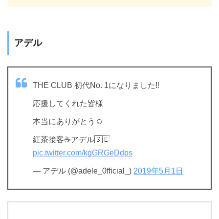
アデル
THE CLUB 初代No. 1になりました‼︎
応援してくれた皆様
本当にありがとう☺︎
紅茶接客☕️アデル🇸🇪
pic.twitter.com/kgGRGeDdps
— アデル (@adele_0fficial_)
2019年5月1日