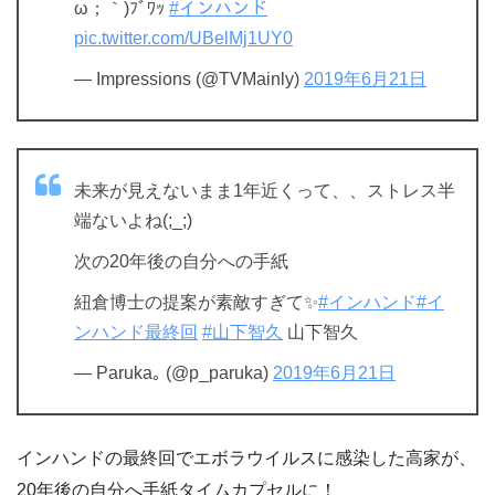
ω；｀)ﾌﾞﾜｯ
#インハンド
pic.twitter.com/UBelMj1UY0
— Impressions (@TVMainly)
2019年6月21日
未来が見えないまま1年近くって、、ストレス半
端ないよね(;_;)
次の20年後の自分への手紙
紐倉博士の提案が素敵すぎて✨
#インハンド
#イ
ンハンド最終回
#山下智久
山下智久
— Paruka｡ (@p_paruka)
2019年6月21日
インハンドの最終回でエボラウイルスに感染した高家が、
20年後の自分へ手紙タイムカプセルに！