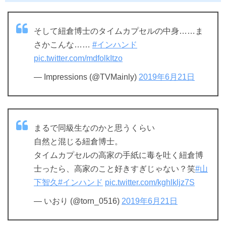
そして紐倉博士のタイムカプセルの中身……ま
さかこんな……
#インハンド
pic.twitter.com/mdfolkItzo
— Impressions (@TVMainly)
2019年6月21日
まるで同級生なのかと思うくらい
自然と混じる紐倉博士。
タイムカプセルの高家の手紙に毒を吐く紐倉博
士ったら、高家のこと好きすぎじゃない？笑
#山
下智久
#インハンド
pic.twitter.com/kghlkljz7S
— いおり (@torn_0516)
2019年6月21日