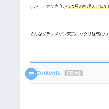
しかし一方で内容が
”2つ星の料理人と似て
そんなグランメゾン東京のパクリ疑惑につ
Contents
[
表示
]