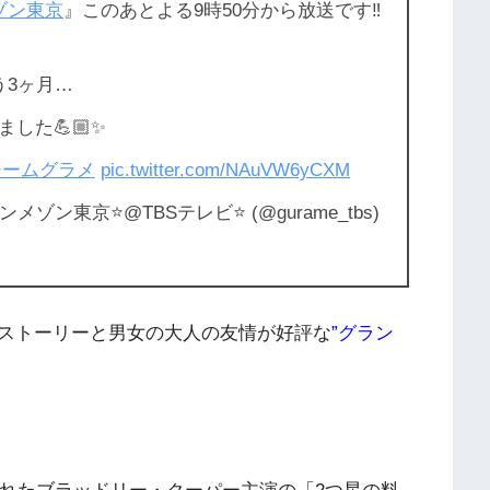
ゾン東京
』このあとよる9時50分から放送です‼️
う3ヶ月…
した💪🏼✨
チームグラメ
pic.twitter.com/NAuVW6yCXM
ンメゾン東京⭐️@TBSテレビ⭐️ (@gurame_tbs)
ストーリーと男女の大人の友情が好評な
”グラン