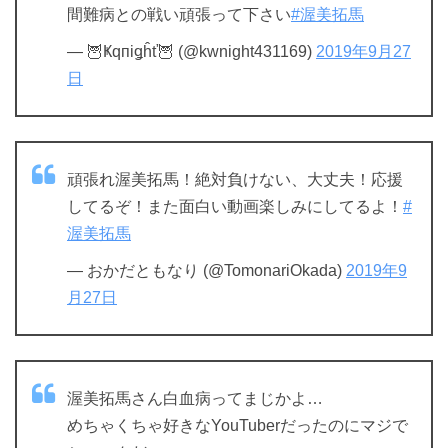
間難病との戦い頑張って下さい
#渥美拓馬
— 🦉Ҝqпіǥĥť🦉 (@kwnight431169)
2019年9月27
日
頑張れ渥美拓馬！絶対負けない、大丈夫！応援
してるぞ！また面白い動画楽しみにしてるよ！
#
渥美拓馬
— おかだともなり (@TomonariOkada)
2019年9
月27日
渥美拓馬さん白血病ってまじかよ…
めちゃくちゃ好きなYouTuberだったのにマジで