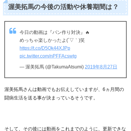
渥美拓馬の今後の活動や休養期間は？
今日の動画は『パン作り対決』🔥
めっちゃ楽しかったよ(´▽｀)笑
https://t.co/D5Qk44XJPp
pic.twitter.com/nPFFAcswtg
— 渥美拓馬 (@TakumaAtsumi)
2019年8月27日
渥美拓馬さんは動画でもお伝えしていますが、6ヵ月間の
闘病生活を送る事が決まっているそうです。
そして、その後には動画をこれまでのように、更新できな