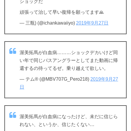
ショックだ
頑張って治して早い復帰を願ってます🙏
— 三瓶) (@ichankawaiiyo)
2019年9月27日
渥美拓馬が白血病………ショックデカいけど同
い年で同じバスアングラーとしてまた動画に帰
還するの待ってるぜ。乗り越えて欲しい。
— テム® (@MBV707G_Pero218)
2019年9月27
日
渥美拓馬が白血病になったけど、未だに信じら
れない、というか、信じたくない…